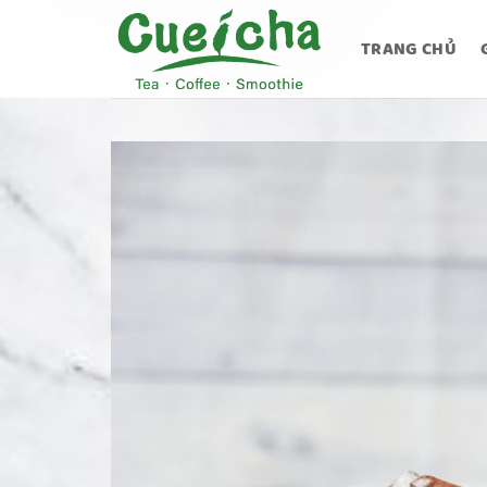
Bỏ
qua
TRANG CHỦ
nội
dung