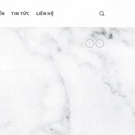
ỀN
TIN TỨC
LIÊN HỆ