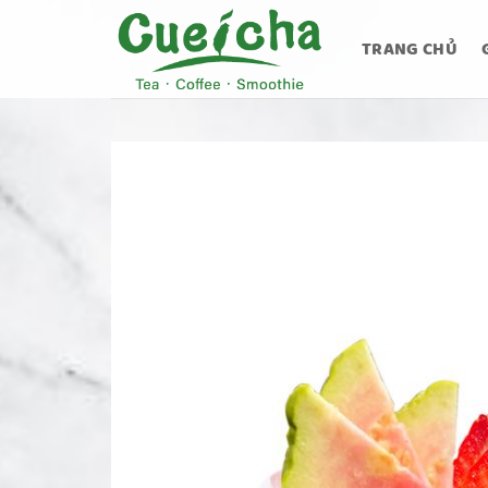
Bỏ
qua
TRANG CHỦ
nội
dung