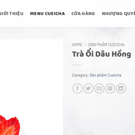
GIỚI THIỆU
MENU CUEICHA
CỬA HÀNG
NHƯỢNG QUY
HOME
/
SẢN PHẨM CUEICHA
Trà Ổi Dâu Hồng
Category:
Sản phẩm Cueicha