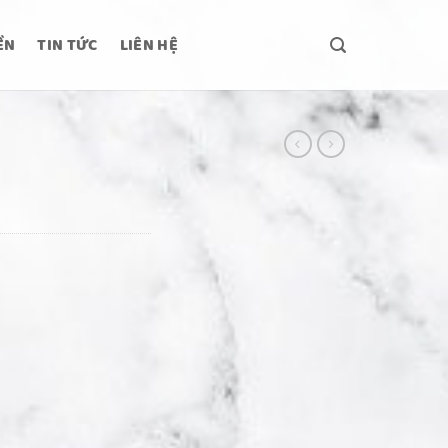
ỀN
TIN TỨC
LIÊN HỆ